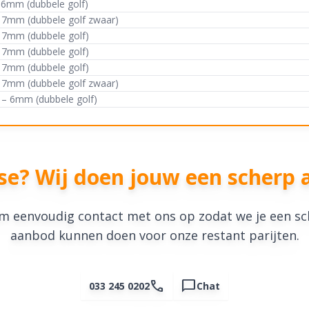
– 6mm (dubbele golf)
– 7mm (dubbele golf zwaar)
– 7mm (dubbele golf)
f 7mm (dubbele golf)
f 7mm (dubbele golf)
f 7mm (dubbele golf zwaar)
f – 6mm (dubbele golf)
sse? Wij doen jouw een scherp 
 eenvoudig contact met ons op zodat we je een s
aanbod kunnen doen voor onze restant parijten.
call
chat_bubble
033 245 0202
Chat