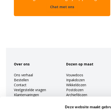
Chat met ons
Footer
Over ons
Dozen op maat
Ons verhaal
Vouwdoos
Bestellen
Inpakdozen
Contact
Wikkeldozen
Veelgestelde vragen
Postdozen
Klantervaringen
Archiefdozen
Blogs
Boekverpakkingen
Restantpartijen
Kartonnen dozen met
Deze website maakt gebru
vakjes