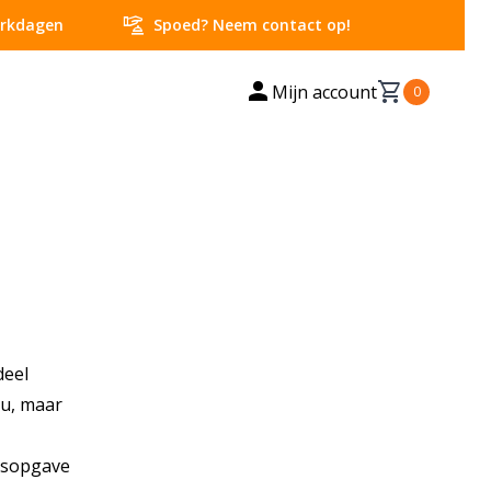
concierge
werkdagen
Spoed? Neem contact op!
person
shopping_cart
Mijn account
0
items in cart,
deel
eu, maar
ijsopgave