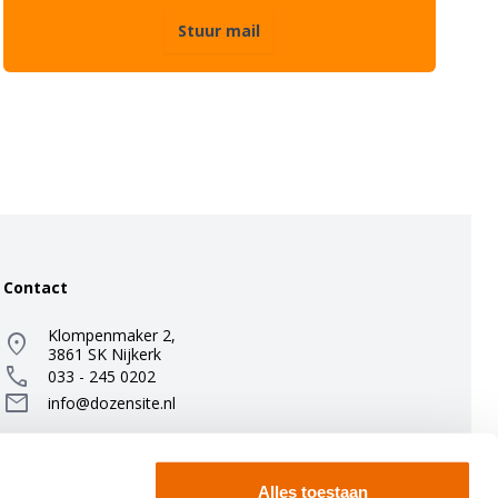
Stuur mail
Contact
Klompenmaker 2,
location_on
3861 SK Nijkerk
call
033 - 245 0202
mail
info@dozensite.nl
KVK: 78267501
Alles toestaan