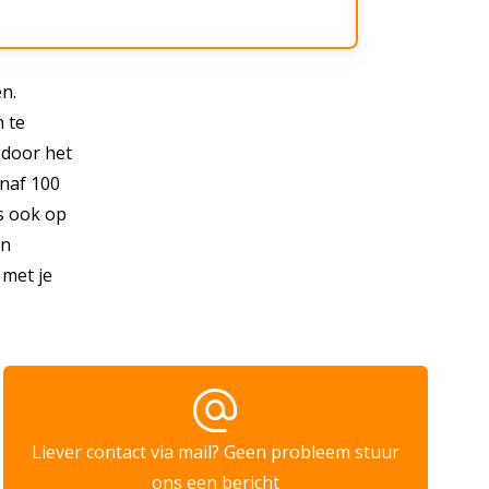
n.
 te
 door het
anaf 100
ns ook op
en
 met je
alternate_email
Liever contact via mail? Geen probleem stuur
ons een bericht