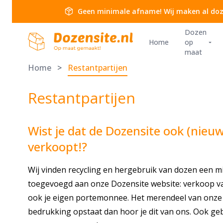
Ga naar de inhoud
package_2
Geen minimale afname! Wij maken al doz
Dozen
Dozensite
Home
op
arrow_drop_down
maat
Home
>
Restantpartijen
Restantpartijen
Wist je dat de Dozensite ook (nieu
verkoopt!?
Wij vinden recycling en hergebruik van dozen een 
toegevoegd aan onze Dozensite website: verkoop van
ook je eigen portemonnee. Het merendeel van onze 
bedrukking opstaat dan hoor je dit van ons. Ook geb