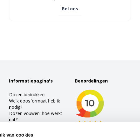
Bel ons
Informatiepagina's
Beoordelingen
Dozen bedrukken
Welk doosformaat heb ik
nodig?
Dozen vouwen: hoe werkt
dat?
Wat betekent ‘oplage’ in de
dozen wereld?
ik van cookies
Kartonnen enkelgolf dozen