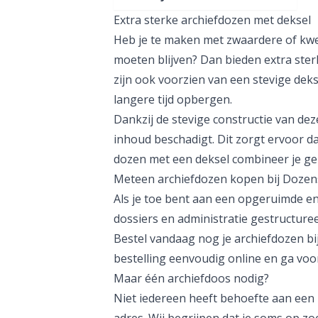
Extra sterke archiefdozen met deksel
Heb je te maken met zwaardere of kwe
moeten blijven? Dan bieden extra ster
zijn ook voorzien van een stevige dek
langere tijd opbergen.
Dankzij de stevige constructie van dez
inhoud beschadigt. Dit zorgt ervoor dat
dozen met een deksel
combineer je gem
Meteen archiefdozen kopen bij Dozen
Als je toe bent aan een opgeruimde en
dossiers en administratie gestructuree
Bestel vandaag nog je archiefdozen bij
bestelling eenvoudig online en ga vo
Maar één archiefdoos nodig?
Niet iedereen heeft behoefte aan een h
adres. Wij begrijpen dat je soms op z