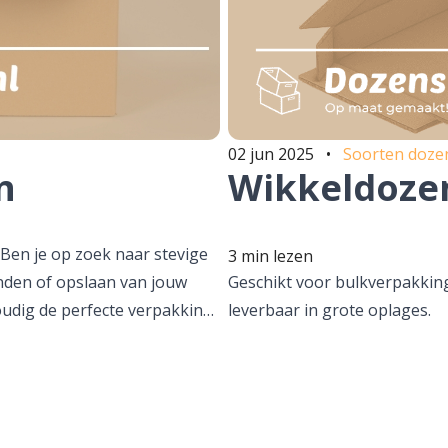
02 jun 2025
•
Soorten doze
n
Wikkeldoze
Ben je op zoek naar stevige
3 min lezen
den of opslaan van jouw
Geschikt voor bulkverpakking 
oudig de perfecte verpakking
leverbaar in grote oplages.
jpen dat je graag wilt
teit, en daarom bieden wij