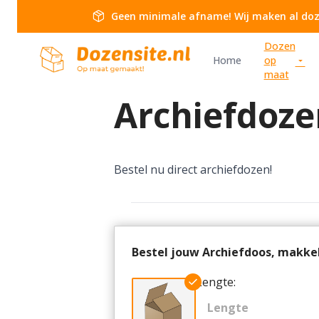
Ga naar de inhoud
package_2
Geen minimale afname! Wij maken al doz
Dozen
Dozensite
Home
op
arrow_drop_down
maat
Archiefdoze
Bestel nu direct archiefdozen!
Bestel jouw Archiefdoos, makkeli
Lengte: