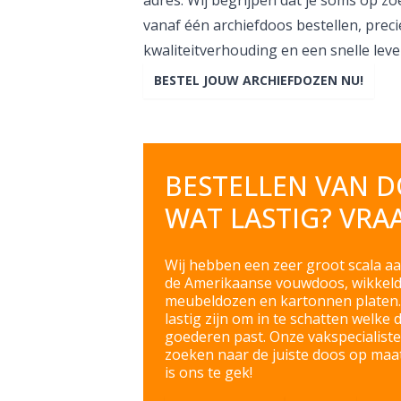
vanaf één archiefdoos bestellen, precies 
kwaliteitverhouding en een snelle lever
BESTEL JOUW ARCHIEFDOZEN NU!
BESTELLEN VAN 
WAT LASTIG? VRA
Wij hebben een zeer groot scala a
de Amerikaanse vouwdoos, wikkeld
meubeldozen en kartonnen platen. 
lastig zijn om in te schatten welke 
goederen past. Onze vakspecialiste
zoeken naar de juiste doos op maa
is ons te gek!