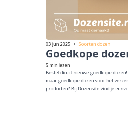
03 jun 2025
•
Soorten dozen
Goedkope doze
5 min lezen
Bestel direct nieuwe goedkope dozen! 
maar goedkope dozen voor het verzen
producten? Bij Dozensite vind je eenv
die past binnen jouw budget. Wij begri
besparen zonder in te leveren op kwali
een ruim assortiment […]