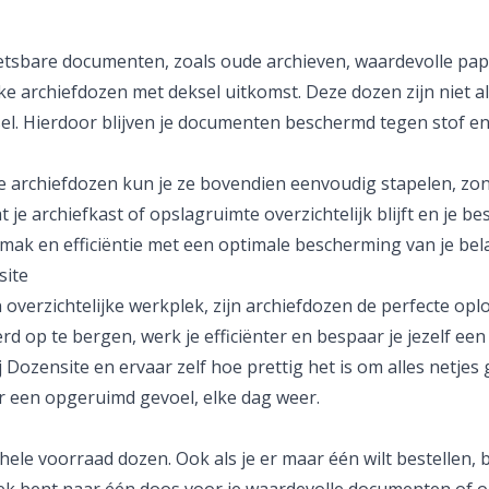
tsbare documenten, zoals oude archieven, waardevolle papi
ke archiefdozen met deksel uitkomst. Deze dozen zijn niet 
sel. Hierdoor blijven je documenten beschermd tegen stof en
e archiefdozen kun je ze bovendien eenvoudig stapelen, zond
 je archiefkast of opslagruimte overzichtelijk blijft en je 
ak en efficiëntie met een optimale bescherming van je bel
site
 overzichtelijke werkplek, zijn archiefdozen de perfecte op
rd op te bergen, werk je efficiënter en bespaar je jezelf e
 Dozensite en ervaar zelf hoe prettig het is om alles netjes
or een opgeruimd gevoel, elke dag weer.
ele voorraad dozen. Ook als je er maar één wilt bestellen, b
oek bent naar één doos voor je waardevolle documenten of 