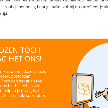
zoals jij het nodig hebt.ge pallet vol; bij ons profiteer je alt
tijd.
DOZEN TOCH
AG HET ONS!
an kartonnen dozen, zoals
ozen, postdozen,
Toch kan het af en toe
doos het beste bij jouw
n helpen je graag bij het
t. Geen enkele soort doos