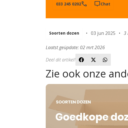
call
tooltip
033 245 0202
Chat
•
03 jun 2025
•
3 
Soorten dozen
Laatst geüpdate: 02 mrt 2026
Deel dit artikel!
Zie ook onze and