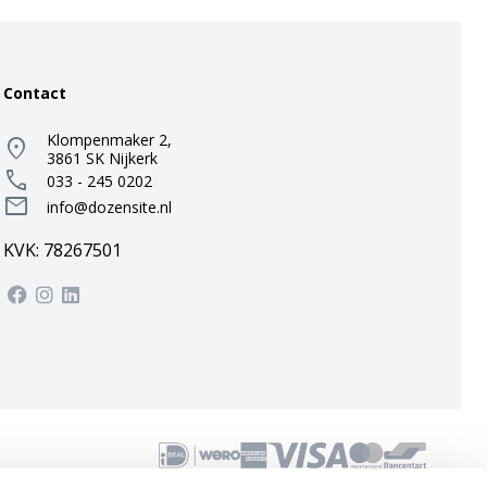
Contact
Klompenmaker 2,
location_on
3861 SK Nijkerk
call
033 - 245 0202
mail
info@dozensite.nl
KVK: 78267501