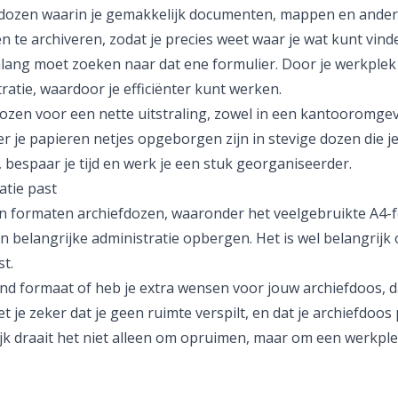
 dozen waarin je gemakkelijk documenten, mappen en andere 
 te archiveren, zodat je precies weet waar je wat kunt vinde
nlang moet zoeken naar dat ene formulier. Door je werkplek 
tratie, waardoor je efficiënter kunt werken.
en voor een nette uitstraling, zowel in een kantooromgevin
r je papieren netjes opgeborgen zijn in stevige dozen die j
 bespaar je tijd en werk je een stuk georganiseerder.
atie past
 en formaten archiefdozen, waaronder het veelgebruikte A4-f
 en belangrijke administratie opbergen. Het is wel belangrij
st.
end formaat of heb je extra wensen voor jouw archiefdoos, d
t je zeker dat je geen ruimte verspilt, en dat je archiefdoo
jk draait het niet alleen om opruimen, maar om een werkple