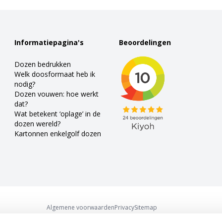
Informatiepagina's
Beoordelingen
Dozen bedrukken
Welk doosformaat heb ik
nodig?
Dozen vouwen: hoe werkt
dat?
Wat betekent ‘oplage’ in de
dozen wereld?
Kartonnen enkelgolf dozen
Algemene voorwaarden
Privacy
Sitemap