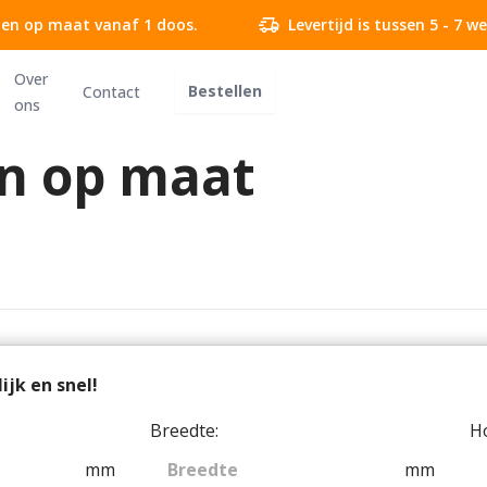
delivery_truck_speed
en op maat vanaf 1 doos.
Levertijd is tussen 5 - 7 
Over
Bestellen
Contact
ons
n op maat
jk en snel!
Breedte:
H
mm
mm