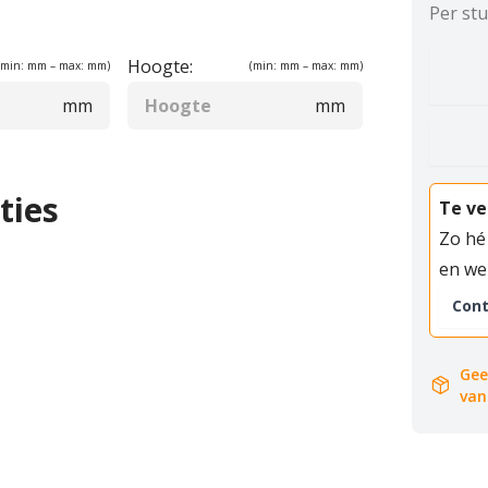
Per st
Hoogte:
(min:
mm – max:
mm)
(min:
mm – max:
mm)
mm
mm
ties
Te ve
Zo hé
en we
Con
Gee
package_2
van