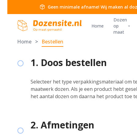
Ga naar de inhoud
package_2
Geen minimale afname! Wij maken al doz
Dozen
Dozensite
Home
op
arrow_drop_down
maat
Home
>
Bestellen
1. Doos bestellen
Selecteer het type verpakkingsmateriaal om te
maatwerk dozen. Als je een product hebt gesel
het aantal dozen om daarna het product toe t
2. Afmetingen