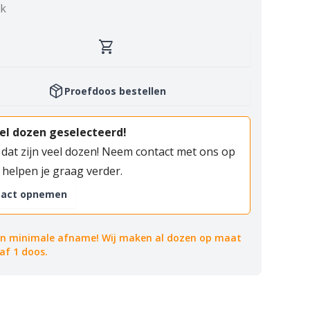
uk
shopping_cart
package_2
Proefdoos bestellen
el dozen geselecteerd!
 dat zijn veel dozen! Neem contact met ons op
 helpen je graag verder.
tact opnemen
n minimale afname! Wij maken al dozen op maat
delivery_truc
af 1 doos.