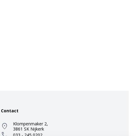
Contact
Klompenmaker 2,
location_on
3861 SK Nijkerk
call
033 - 245 0202