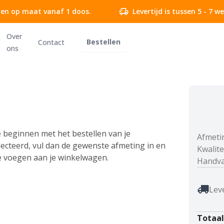
delivery_truck_speed
en op maat vanaf 1 doos.
Levertijd is tussen 5 - 7 
Over
Bestellen
Contact
ons
 beginnen met het bestellen van je
Afmeti
ecteerd, vul dan de gewenste afmeting in en
Kwalite
e voegen aan je winkelwagen.
Handva
local_shipping
Leve
Totaa