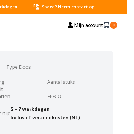
concierge
werkdagen
Spoed? Neem contact op!
person
shopping_cart
Mijn account
0
items in cart,
Type Doos
ng
Aantal stuks
it
tten
FEFCO
5 – 7 werkdagen
rtijd
Inclusief verzendkosten (NL)
l